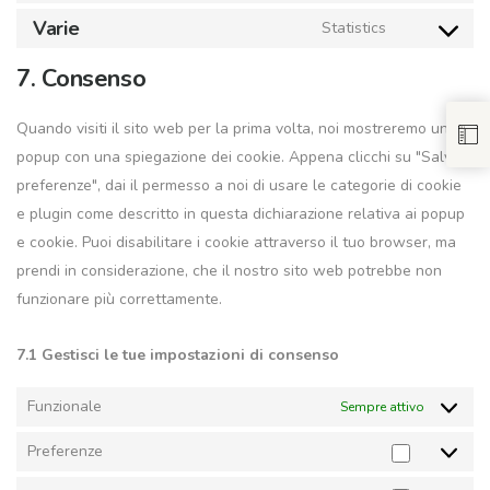
to
google-
Varie
Statistics
Consent
service
recaptcha
to
7. Consenso
facebook
service
varie
Quando visiti il sito web per la prima volta, noi mostreremo un
popup con una spiegazione dei cookie. Appena clicchi su "Salva
preferenze", dai il permesso a noi di usare le categorie di cookie
e plugin come descritto in questa dichiarazione relativa ai popup
e cookie. Puoi disabilitare i cookie attraverso il tuo browser, ma
prendi in considerazione, che il nostro sito web potrebbe non
funzionare più correttamente.
7.1 Gestisci le tue impostazioni di consenso
Funzionale
Sempre attivo
Preferenze
Preferen