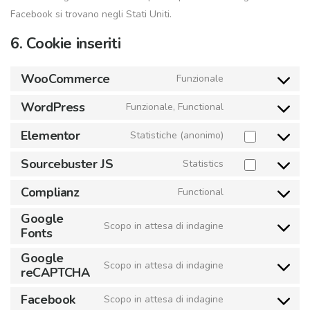
Facebook si trovano negli Stati Uniti.
6. Cookie inseriti
WooCommerce
Funzionale
Consent
to
WordPress
Funzionale, Functional
Consent
service
to
Elementor
Statistiche (anonimo)
woocommerce
Consent
service
to
Sourcebuster JS
Statistics
wordpress
Consent
service
to
Complianz
Functional
elementor
Consent
service
to
Google
sourcebuster-
Scopo in attesa di indagine
Fonts
Consent
service
js
to
complianz
Google
Scopo in attesa di indagine
service
reCAPTCHA
Consent
google-
to
Facebook
Scopo in attesa di indagine
fonts
Consent
service