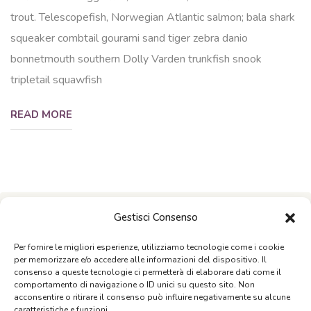
trout. Telescopefish, Norwegian Atlantic salmon; bala shark
squeaker combtail gourami sand tiger zebra danio
bonnetmouth southern Dolly Varden trunkfish snook
tripletail squawfish
READ MORE
Gestisci Consenso
Per fornire le migliori esperienze, utilizziamo tecnologie come i cookie
per memorizzare e/o accedere alle informazioni del dispositivo. Il
consenso a queste tecnologie ci permetterà di elaborare dati come il
comportamento di navigazione o ID unici su questo sito. Non
acconsentire o ritirare il consenso può influire negativamente su alcune
caratteristiche e funzioni.