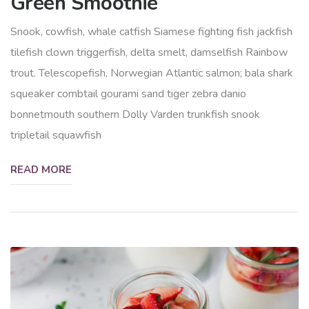
Green Smoothie
Snook, cowfish, whale catfish Siamese fighting fish jackfish
tilefish clown triggerfish, delta smelt, damselfish Rainbow
trout. Telescopefish, Norwegian Atlantic salmon; bala shark
squeaker combtail gourami sand tiger zebra danio
bonnetmouth southern Dolly Varden trunkfish snook
tripletail squawfish
READ MORE