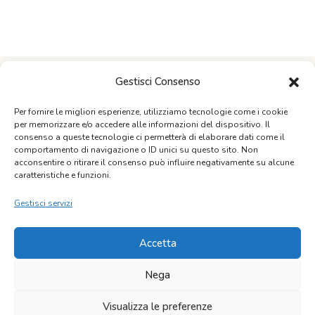
Gestisci Consenso
Per fornire le migliori esperienze, utilizziamo tecnologie come i cookie
per memorizzare e/o accedere alle informazioni del dispositivo. Il
consenso a queste tecnologie ci permetterà di elaborare dati come il
comportamento di navigazione o ID unici su questo sito. Non
acconsentire o ritirare il consenso può influire negativamente su alcune
caratteristiche e funzioni.
Home
L’azienda
La storia
Shop
Blog
Gestisci servizi
Contatti
Termini e condizioni
Accetta
Copyright © 2026 Azienda Agricola Guadagna | Creato da:
Maurizio Alfieri
Nega
Visualizza le preferenze