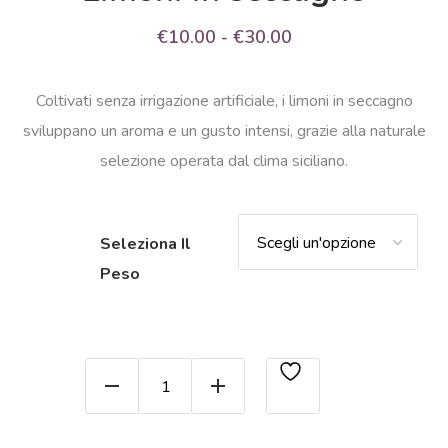
Fascia
€
10.00
-
€
30.00
di
Coltivati senza irrigazione artificiale, i limoni in seccagno
prezzo:
sviluppano un aroma e un gusto intensi, grazie alla naturale
da
selezione operata dal clima siciliano.
€10.00
a
€30.00
Seleziona Il
Peso
Limoni in seccagno quantity